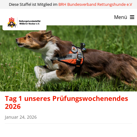
Zum
Diese Staffel ist Mitglied im
BRH Bundesverband Rettungshunde e.V
Inhalt
Menü
springen
Verein
Kompetenzen
Aktuelles
Kontakt
Tag 1 unseres Prüfungswochenendes
2026
Januar 24, 2026