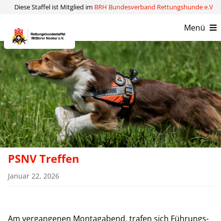
Zum
Diese Staffel ist Mitglied im
BRH Bundesverband Rettungshunde e.V
Inhalt
Menü
springen
Verein
Kompetenzen
Aktuelles
Kontakt
PSNV Treffen
Januar 22, 2026
Am vergangenen Montagabend, trafen sich Führungs-