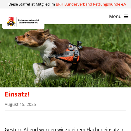
Zum
Diese Staffel ist Mitglied im
BRH Bundesverband Rettungshunde e.V
Inhalt
Menü
springen
Verein
Kompetenzen
Aktuelles
Kontakt
Einsatz!
August 15, 2025
Gestern Abend wurden wir zu einem Flächeneinsatz in