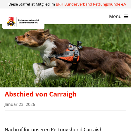
Zum
Diese Staffel ist Mitglied im
BRH Bundesverband Rettungshunde e.V
Inhalt
Menü
springen
Verein
Kompetenzen
Aktuelles
Kontakt
Abschied von Carraigh
Januar 23, 2026
Nachruf für unseren Rettungshund Carraigh